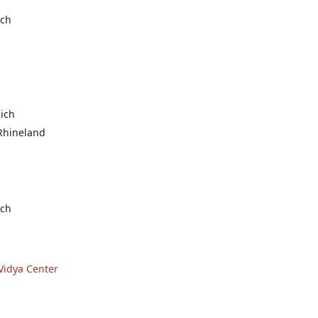
ich
ich
Rhineland
ich
idya Center