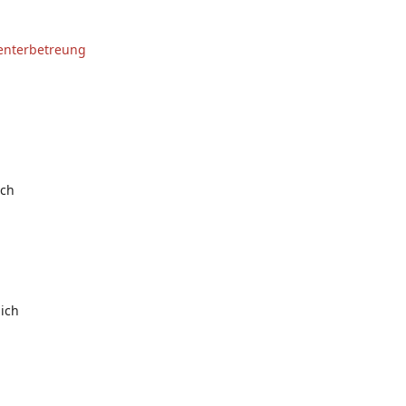
enterbetreung
ich
ich