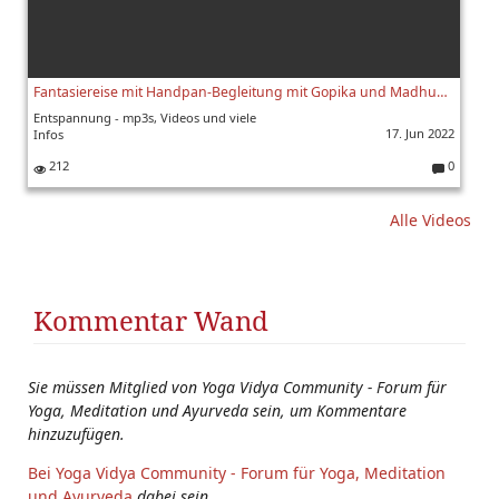
Fantasiereise mit Handpan-Begleitung mit Gopika und Madhuka - Yoga Vidya Ashram Live, 16.06.2022, 13:30 Uhr
Entspannung - mp3s, Videos und viele
17. Jun 2022
Infos
212
0
K
o
Alle Videos
m
m
e
nt
ar
Kommentar Wand
e:
Sie müssen Mitglied von Yoga Vidya Community - Forum für
Yoga, Meditation und Ayurveda sein, um Kommentare
hinzuzufügen.
Bei Yoga Vidya Community - Forum für Yoga, Meditation
und Ayurveda
dabei sein