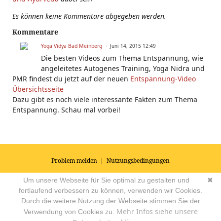
Es können keine Kommentare abgegeben werden.
Kommentare
Yoga Vidya Bad Meinberg
Juni 14, 2015 12:49
Die besten Videos zum Thema Entspannung, wie
angeleitetes Autogenes Training, Yoga Nidra und
PMR findest du jetzt auf der neuen
Entspannung-Video
Übersichtsseite
Dazu gibt es noch viele interessante Fakten zum Thema
Entspannung. Schau mal vorbei!
Problem melden
|
Nutzungsbedingungen
© 2026
Impressum
|
Datenschutz
|
AGB's
| Yoga Vidya Community -
Um unsere Webseite für Sie optimal zu gestalten und
✖
Forum für Yoga, Meditation und Ayurveda
Powered by
fortlaufend verbessern zu können, verwenden wir Cookies.
Durch die weitere Nutzung der Webseite stimmen Sie der
Mehr Infos siehe unsere
Verwendung von Cookies zu.