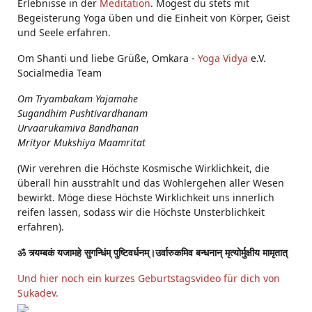
Erlebnisse in der
Meditation
. Mögest du stets mit
Begeisterung Yoga üben und die Einheit von Körper, Geist
und Seele erfahren.
Om Shanti und liebe Grüße, Omkara -
Yoga Vidya
e.V.
Socialmedia Team
Om Tryambakam Yajamahe
Sugandhim Pushtivardhanam
Urvaarukamiva Bandhanan
Mrityor Mukshiya Maamritat
(Wir verehren die Höchste Kosmische Wirklichkeit, die
überall hin ausstrahlt und das Wohlergehen aller Wesen
bewirkt. Möge diese Höchste Wirklichkeit uns innerlich
reifen lassen, sodass wir die Höchste Unsterblichkeit
erfahren).
ॐ त्र्यम्बकं यजामहे सुगन्धिंम् पुष्टिवर्धनम्।उर्वारुकमिव बन्धनान् मृत्योर्मुक्षीय मामृतात्
Und hier noch ein kurzes Geburtstagsvideo für dich von
Sukadev.