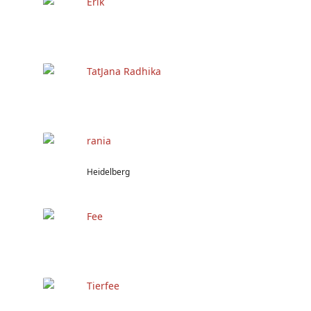
Erik
TatJana Radhika
rania
Heidelberg
Fee
Tierfee