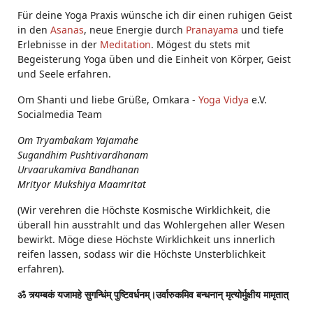
Für deine Yoga Praxis wünsche ich dir einen ruhigen Geist
in den
Asanas
, neue Energie durch
Pranayama
und tiefe
Erlebnisse in der
Meditation
. Mögest du stets mit
Begeisterung Yoga üben und die Einheit von Körper, Geist
und Seele erfahren.
Om Shanti und liebe Grüße, Omkara -
Yoga Vidya
e.V.
Socialmedia Team
Om Tryambakam Yajamahe
Sugandhim Pushtivardhanam
Urvaarukamiva Bandhanan
Mrityor Mukshiya Maamritat
(Wir verehren die Höchste Kosmische Wirklichkeit, die
überall hin ausstrahlt und das Wohlergehen aller Wesen
bewirkt. Möge diese Höchste Wirklichkeit uns innerlich
reifen lassen, sodass wir die Höchste Unsterblichkeit
erfahren).
ॐ त्र्यम्बकं यजामहे सुगन्धिंम् पुष्टिवर्धनम्।उर्वारुकमिव बन्धनान् मृत्योर्मुक्षीय मामृतात्