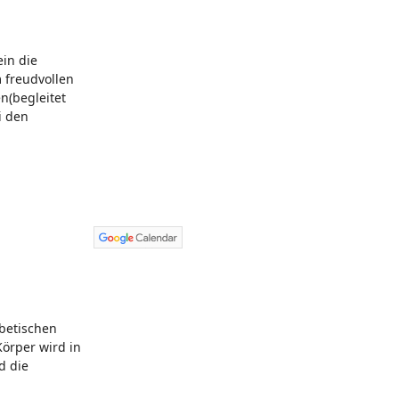
ein die
 freudvollen
en(begleitet
i den
betischen
örper wird in
d die