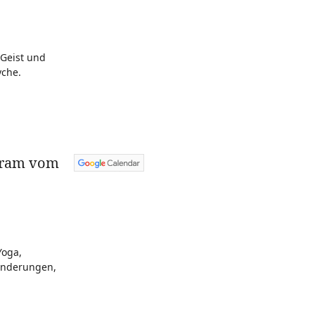
 Geist und
yche.
hram vom
Yoga,
anderungen,