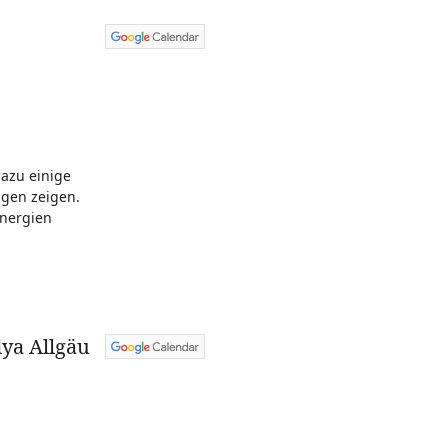
dazu einige
ngen zeigen.
Energien
dya Allgäu