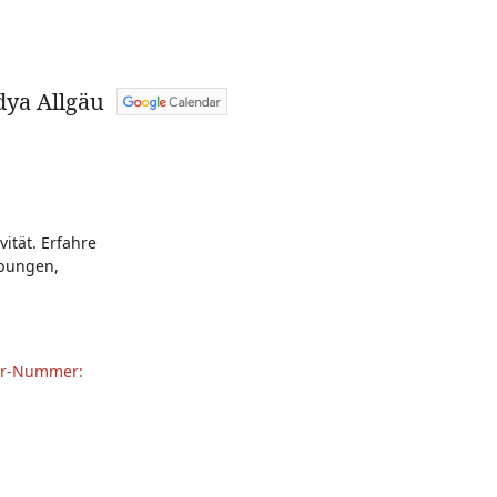
dya Allgäu
ität. Erfahre
übungen,
ar-Nummer: