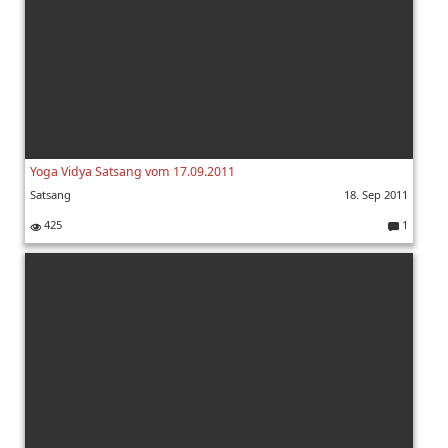
Yoga Vidya Satsang vom 17.09.2011
Satsang
18. Sep 2011
425
1
K
o
m
m
e
nt
ar
e: