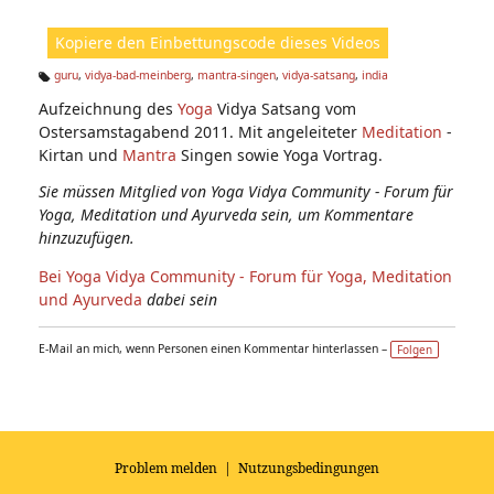
ic
ht
Kopiere den Einbettungscode dieses Videos
e
n:
guru
,
vidya-bad-meinberg
,
mantra-singen
,
vidya-satsang
,
india
Ta
Aufzeichnung des
Yoga
Vidya Satsang vom
g
s:
Ostersamstagabend 2011. Mit angeleiteter
Meditation
-
Kirtan und
Mantra
Singen sowie Yoga Vortrag.
Sie müssen Mitglied von Yoga Vidya Community - Forum für
Yoga, Meditation und Ayurveda sein, um Kommentare
hinzuzufügen.
Bei Yoga Vidya Community - Forum für Yoga, Meditation
und Ayurveda
dabei sein
E-Mail an mich, wenn Personen einen Kommentar hinterlassen –
Folgen
Problem melden
|
Nutzungsbedingungen