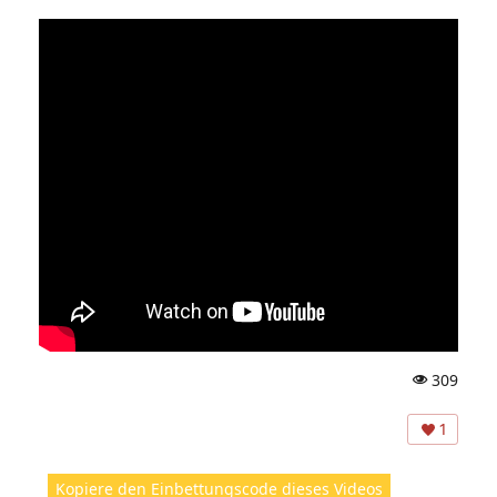
309
A
ns
1
ic
ht
Kopiere den Einbettungscode dieses Videos
e