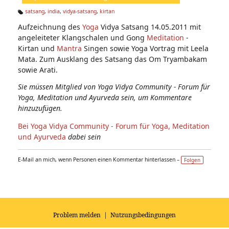
n:
satsang
,
india
,
vidya-satsang
,
kirtan
Ta
Aufzeichnung des
Yoga
Vidya Satsang 14.05.2011 mit
g
s:
angeleiteter Klangschalen und Gong
Meditation
-
Kirtan und
Mantra
Singen sowie Yoga Vortrag mit Leela
Mata. Zum Ausklang des Satsang das Om Tryambakam
sowie Arati.
Sie müssen Mitglied von Yoga Vidya Community - Forum für
Yoga, Meditation und Ayurveda sein, um Kommentare
hinzuzufügen.
Bei Yoga Vidya Community - Forum für Yoga, Meditation
und Ayurveda
dabei sein
E-Mail an mich, wenn Personen einen Kommentar hinterlassen –
Folgen
Problem melden
|
Nutzungsbedingungen