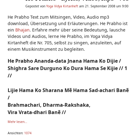
Gepostet von
Yoga Vidya Kirtanheft
am 21. September 2008 um 9:00
He Prabho Text zum Mitsingen, Video, Audio mp3
download, Übersetzung und Erläuterungen. He Prabho ist
ein
Bhajan
. Erfahre mehr über seine Bedeutung, lausche
Videos und Audios, lerne He Prabho, im Yoga Vidya
Kirtanheft die Nr. 705, selbst zu singen, anzuleiten, auf
einem Musikinstrument zu begleiten.
He Prabho Ananda-data Jnana Hama Ko Dijie /
Shighra Sare Durguno Ko Dura Hama Se Kijie // 1
//
Lijie Hama Ko Sharana Mẽ Hama Sad-achari Banẽ
/
Brahmachari, Dharma-Rakshaka,
Vira Vrata-dhari Banẽ //
Mehr lesen...
Ansichten:
1074