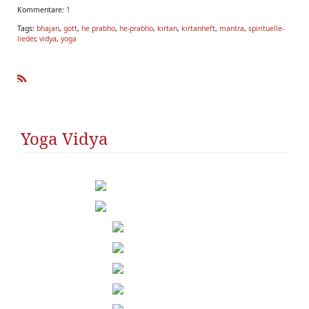
Kommentare:
1
Tags:
bhajan
,
gott
,
he prabho
,
he-prabho
,
kirtan
,
kirtanheft
,
mantra
,
spirituelle-
lieder
,
vidya
,
yoga
R
SS
Yoga Vidya