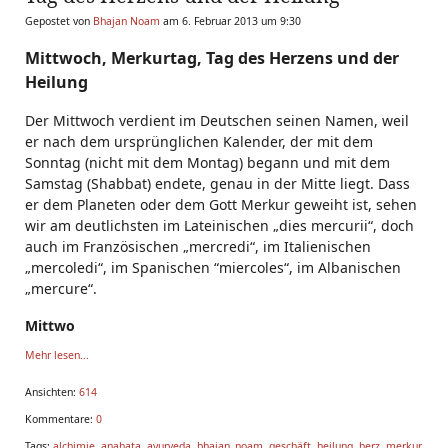
Gepostet von
Bhajan Noam
am 6. Februar 2013 um 9:30
Mittwoch, Merkurtag, Tag des Herzens und der
Heilung
Der Mittwoch verdient im Deutschen seinen Namen, weil
er nach dem ursprünglichen Kalender, der mit dem
Sonntag (nicht mit dem Montag) begann und mit dem
Samstag (Shabbat) endete, genau in der Mitte liegt. Dass
er dem Planeten oder dem Gott Merkur geweiht ist, sehen
wir am deutlichsten im Lateinischen „dies mercurii“, doch
auch im Französischen „mercredi“, im Italienischen
„mercoledi“, im Spanischen “miercoles“, im Albanischen
„mercure“.
Mittwo
Mehr lesen...
Ansichten:
614
Kommentare:
0
Tags:
alchimie
,
anahata
,
ayurveda
,
bhajan_noam
,
geschäft
,
heilung
,
herz
,
merkur
,