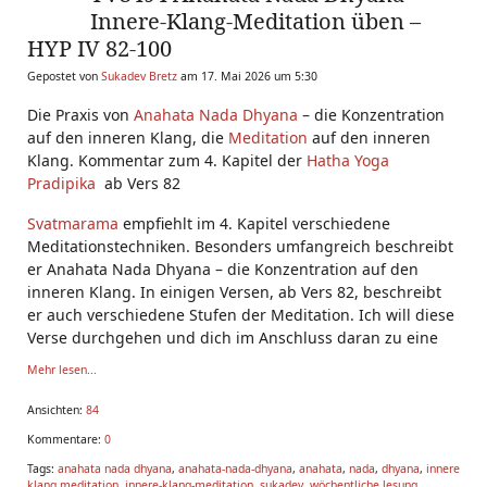
Innere-Klang-Meditation üben –
HYP IV 82-100
Gepostet von
Sukadev Bretz
am 17. Mai 2026 um 5:30
Die Praxis von
Anahata Nada
Dhyana
– die Konzentration
auf den inneren Klang, die
Meditation
auf den inneren
Klang. Kommentar zum 4. Kapitel der
Hatha Yoga
Pradipika
ab Vers 82
Svatmarama
empfiehlt im 4. Kapitel verschiedene
Meditationstechniken. Besonders umfangreich beschreibt
er Anahata Nada Dhyana – die Konzentration auf den
inneren Klang. In einigen Versen, ab Vers 82, beschreibt
er auch verschiedene Stufen der Meditation. Ich will diese
Verse durchgehen und dich im Anschluss daran zu eine
Mehr lesen...
Ansichten:
84
Kommentare:
0
Tags:
anahata nada dhyana
,
anahata-nada-dhyana
,
anahata
,
nada
,
dhyana
,
innere
klang meditation
,
innere-klang-meditation
,
sukadev
,
wöchentliche lesung