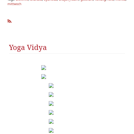
mittwoch
R
SS
Yoga Vidya