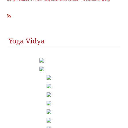
R
SS
Yoga Vidya