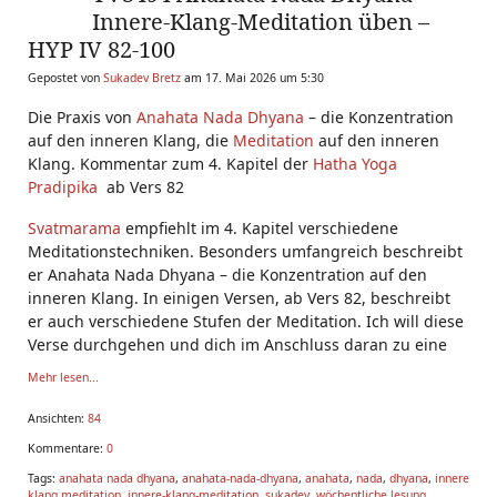
Innere-Klang-Meditation üben –
HYP IV 82-100
Gepostet von
Sukadev Bretz
am 17. Mai 2026 um 5:30
Die Praxis von
Anahata Nada
Dhyana
– die Konzentration
auf den inneren Klang, die
Meditation
auf den inneren
Klang. Kommentar zum 4. Kapitel der
Hatha Yoga
Pradipika
ab Vers 82
Svatmarama
empfiehlt im 4. Kapitel verschiedene
Meditationstechniken. Besonders umfangreich beschreibt
er Anahata Nada Dhyana – die Konzentration auf den
inneren Klang. In einigen Versen, ab Vers 82, beschreibt
er auch verschiedene Stufen der Meditation. Ich will diese
Verse durchgehen und dich im Anschluss daran zu eine
Mehr lesen...
Ansichten:
84
Kommentare:
0
Tags:
anahata nada dhyana
,
anahata-nada-dhyana
,
anahata
,
nada
,
dhyana
,
innere
klang meditation
,
innere-klang-meditation
,
sukadev
,
wöchentliche lesung