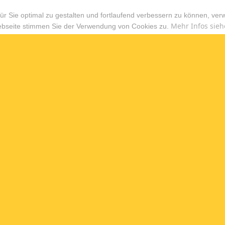
r Sie optimal zu gestalten und fortlaufend verbessern zu können, ver
Mehr Infos sieh
ebseite stimmen Sie der Verwendung von Cookies zu.