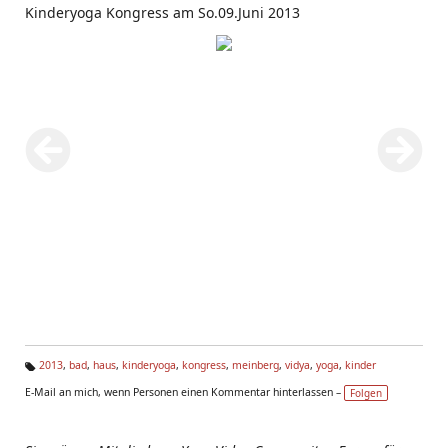
Kinderyoga Kongress am So.09.Juni 2013
2013
,
bad
,
haus
,
kinderyoga
,
kongress
,
meinberg
,
vidya
,
yoga
,
kinder
Ta
E-Mail an mich, wenn Personen einen Kommentar hinterlassen –
Folgen
g
s: