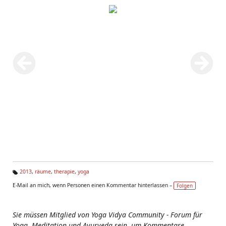
2013
,
räume
,
therapie
,
yoga
Ta
E-Mail an mich, wenn Personen einen Kommentar hinterlassen –
Folgen
g
s:
Sie müssen Mitglied von Yoga Vidya Community - Forum für
Yoga, Meditation und Ayurveda sein, um Kommentare