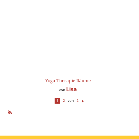
Yoga Therapie Räume
Lisa
von
von
1
2
2
W
ei
te
R
r
SS