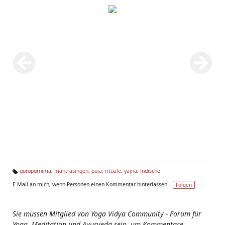
gurupurnima
,
mantrasingen
,
puja
,
rituale
,
yajna
,
indische
Ta
E-Mail an mich, wenn Personen einen Kommentar hinterlassen –
Folgen
g
s:
Sie müssen Mitglied von Yoga Vidya Community - Forum für
Yoga, Meditation und Ayurveda sein, um Kommentare