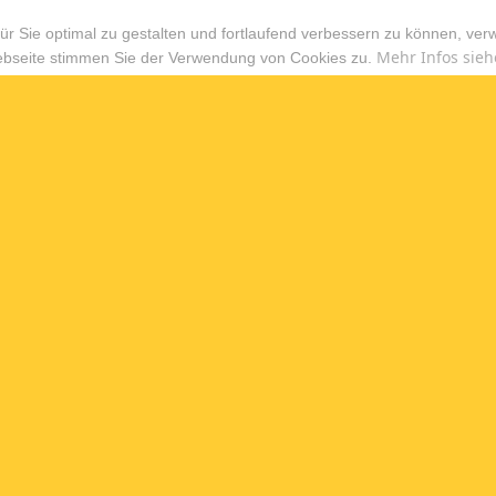
r Sie optimal zu gestalten und fortlaufend verbessern zu können, ver
Mehr Infos sieh
ebseite stimmen Sie der Verwendung von Cookies zu.