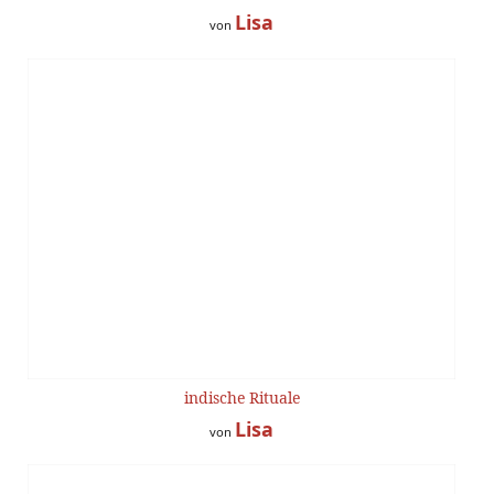
Lisa
von
indische Rituale
Lisa
von