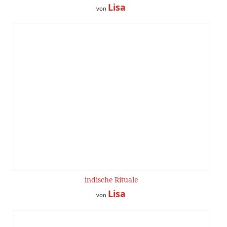
Lisa
von
indische Rituale
Lisa
von