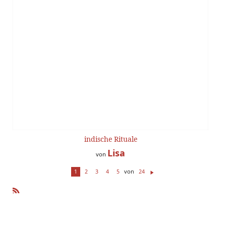
indische Rituale
Lisa
von
von
1
2
3
4
5
24
W
ei
te
R
r
SS