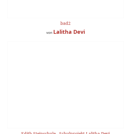
bad2
Lalitha Devi
von
Edith Steinschule - Schulprojekt Lalitha Devi