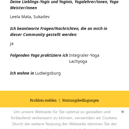
Deine Lieblings-Yogis und Yoginis, Yogalehrer/innen, Yoga
Meister/innen
Leela Mata, Sukadev
Ich beantworte Fragen/Nachrichten, die an mich in
dieser Community gestellt werden:
ja
Folgenden Yoga praktiziere ich
Integraler-Yoga
Lachyoga
Ich wohne in
Ludwigsburg
Problem melden
|
Nutzungsbedingungen
© 2026
Impressum
|
Datenschutz
|
AGB's
| Yoga Vidya Community -
Um unsere Webseite für Sie optimal zu gestalten und
✖
Forum für Yoga, Meditation und Ayurveda
Powered by
fortlaufend verbessern zu können, verwenden wir Cookies.
Durch die weitere Nutzung der Webseite stimmen Sie der