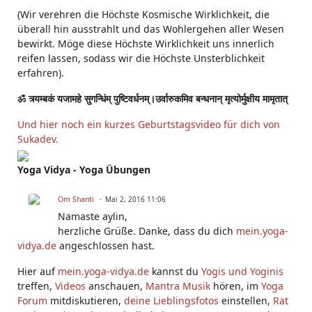
(Wir verehren die Höchste Kosmische Wirklichkeit, die
überall hin ausstrahlt und das Wohlergehen aller Wesen
bewirkt. Möge diese Höchste Wirklichkeit uns innerlich
reifen lassen, sodass wir die Höchste Unsterblichkeit
erfahren).
ॐ त्र्यम्बकं यजामहे सुगन्धिंम् पुष्टिवर्धनम्।उर्वारुकमिव बन्धनान् मृत्योर्मुक्षीय मामृतात्
Und hier noch ein kurzes Geburtstagsvideo für dich von
Sukadev.
Yoga Vidya - Yoga Übungen
Om Shanti
Mai 2, 2016 11:06
Namaste
aylin
,
herzliche Grüße. Danke, dass du dich
mein.yoga-
vidya.de
angeschlossen hast.
Hier auf
mein.yoga-vidya.de
kannst du
Yogis und Yoginis
treffen,
Videos
anschauen,
Mantra Musik
hören, im
Yoga
Forum
mitdiskutieren,
deine Lieblingsfotos
einstellen,
Rat