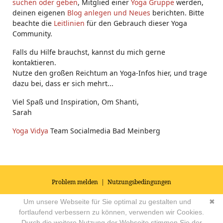
suchen oder geben
, Mitglied einer
Yoga Gruppe
werden,
deinen eigenen
Blog anlegen und Neues
berichten. Bitte
beachte die
Leitlinien
für den Gebrauch dieser Yoga
Community.
Falls du Hilfe brauchst, kannst du mich gerne
kontaktieren.
Nutze den großen Reichtum an Yoga-Infos hier, und trage
dazu bei, dass er sich mehrt...
Viel Spaß und Inspiration, Om Shanti,
Sarah
Yoga Vidya
Team Socialmedia Bad Meinberg
Problem melden
|
Nutzungsbedingungen
© 2026
Impressum
|
Datenschutz
|
AGB's
| Yoga Vidya Community -
Um unsere Webseite für Sie optimal zu gestalten und
✖
Forum für Yoga, Meditation und Ayurveda
Powered by
fortlaufend verbessern zu können, verwenden wir Cookies.
Durch die weitere Nutzung der Webseite stimmen Sie der