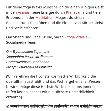
Für deine Yoga Praxis wünsche ich dir einen ruhigen Geist
in den
Asanas
, neue Energie durch
Pranayama
und tiefe
Erlebnisse in der
Meditation
. Mögest du stets mit
Begeisterung Yoga üben und die Einheit von Körper, Geist
und Seele erfahren.
Om Shanti und liebe Grüße, Sarah -
Yoga Vidya
e.V.
Socialmedia Team
Om Tryambakam Yajamahe
Sugandhim Pushtivardhanam
Urvaarukamiva Bandhanan
Mrityor Mukshiya Maamritat
(Wir verehren die Höchste Kosmische Wirklichkeit, die
überallhin ausstrahlt und das Wohlergehen aller Wesen
bewirkt. Möge diese Höchste Wirklichkeit uns innerlich
reifen lassen, sodass wir die Höchste Unsterblichkeit
erfahren).
ॐ त्र्यम्बकं यजामहे सुगन्धिंम् पुष्टिवर्धनम्।उर्वारुकमिव बन्धनान् मृत्योर्मुक्षीय मामृतात्