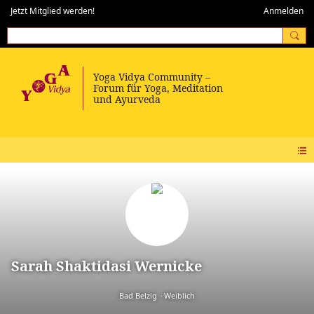
Jetzt Mitglied werden!
Anmelden
Sarah Shaktidasi Wernicke
Bad Belzig
Weiblich