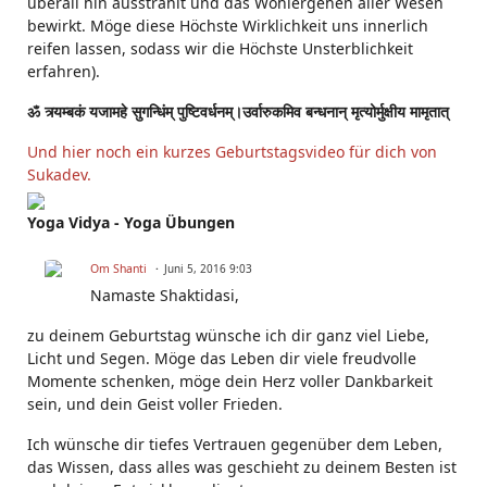
überall hin ausstrahlt und das Wohlergehen aller Wesen
bewirkt. Möge diese Höchste Wirklichkeit uns innerlich
reifen lassen, sodass wir die Höchste Unsterblichkeit
erfahren).
ॐ त्र्यम्बकं यजामहे सुगन्धिंम् पुष्टिवर्धनम्।उर्वारुकमिव बन्धनान् मृत्योर्मुक्षीय मामृतात्
Und hier noch ein kurzes Geburtstagsvideo für dich von
Sukadev.
Yoga Vidya - Yoga Übungen
Om Shanti
Juni 5, 2016 9:03
Namaste
Shaktidasi
,
zu deinem Geburtstag wünsche ich dir ganz viel Liebe,
Licht und Segen. Möge das Leben dir viele freudvolle
Momente schenken, möge dein Herz voller Dankbarkeit
sein, und dein Geist voller Frieden.
Ich wünsche dir tiefes Vertrauen gegenüber dem Leben,
das Wissen, dass alles was geschieht zu deinem Besten ist