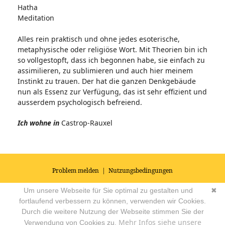
Hatha
Meditation
Alles rein praktisch und ohne jedes esoterische,
metaphysische oder religiöse Wort. Mit Theorien bin ich
so vollgestopft, dass ich begonnen habe, sie einfach zu
assimilieren, zu sublimieren und auch hier meinem
Instinkt zu trauen. Der hat die ganzen Denkgebäude
nun als Essenz zur Verfügung, das ist sehr effizient und
ausserdem psychologisch befreiend.
Ich wohne in
Castrop-Rauxel
Problem melden
|
Nutzungsbedingungen
© 2026
Impressum
|
Datenschutz
|
AGB's
| Yoga Vidya Community -
Um unsere Webseite für Sie optimal zu gestalten und
✖
Forum für Yoga, Meditation und Ayurveda
Powered by
fortlaufend verbessern zu können, verwenden wir Cookies.
Durch die weitere Nutzung der Webseite stimmen Sie der
Mehr Infos siehe unsere
Verwendung von Cookies zu.