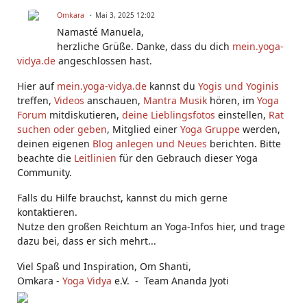
Omkara
Mai 3, 2025 12:02
Namasté Manuela,
herzliche Grüße. Danke, dass du dich
mein.yoga-
vidya.de
angeschlossen hast.
Hier auf
mein.yoga-vidya.de
kannst du
Yogis und Yoginis
treffen,
Videos
anschauen,
Mantra Musik
hören, im
Yoga
Forum
mitdiskutieren,
deine Lieblingsfotos
einstellen,
Rat
suchen oder geben
, Mitglied einer
Yoga Gruppe
werden,
deinen eigenen
Blog anlegen und Neues
berichten. Bitte
beachte die
Leitlinien
für den Gebrauch dieser Yoga
Community.
Falls du Hilfe brauchst, kannst du mich gerne
kontaktieren.
Nutze den großen Reichtum an Yoga-Infos hier, und trage
dazu bei, dass er sich mehrt...
Viel Spaß und Inspiration, Om Shanti,
Omkara -
Yoga Vidya
e.V. - Team Ananda Jyoti