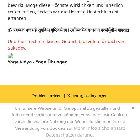
bewirkt. Möge diese Höchste Wirklichkeit uns innerlich
reifen lassen, sodass wir die Höchste Unsterblichkeit
erfahren).
ॐ त्र्यम्बकं यजामहे सुगन्धिंम् पुष्टिवर्धनम्।उर्वारुकमिव बन्धनान् मृत्योर्मुक्षीय मामृतात्
Und hier noch ein kurzes Geburtstagsvideo für dich von
Sukadev.
Yoga Vidya - Yoga Übungen
Problem melden
|
Nutzungsbedingungen
© 2026
Impressum
|
Datenschutz
|
AGB's
| Yoga Vidya Community -
Um unsere Webseite für Sie optimal zu gestalten und
✖
Forum für Yoga, Meditation und Ayurveda
Powered by
fortlaufend verbessern zu können, verwenden wir Cookies.
Durch die weitere Nutzung der Webseite stimmen Sie der
Mehr Infos siehe unsere
Verwendung von Cookies zu.
Datenschutzerklärung.