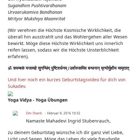
Sugandhim Pushtivardhanam
Urvaarukamiva Bandhanan
Mrityor Mukshiya Maamritat
(Wir verehren die Höchste Kosmische Wirklichkeit, die
überall hin ausstrahlt und das Wohlergehen aller Wesen
bewirkt. Möge diese Höchste Wirklichkeit uns innerlich
reifen lassen, sodass wir die Höchste Unsterblichkeit
erfahren).
ॐ त्र्यम्बकं यजामहे सुगन्धिंम् पुष्टिवर्धनम्।उर्वारुकमिव बन्धनान् मृत्योर्मुक्षीय मामृतात्
Und hier noch ein kurzes Geburtstagsvideo für dich von
Sukadev.
Yoga Vidya - Yoga Übungen
Om Shanti
Februar 9, 2016 10:32
Namaste Mahadevi Ingrid Stubenrauch,
zu deinem Geburtstag wünsche ich dir ganz viel Liebe,
Licht und Segen. Möge das Leben dir viele freudvolle