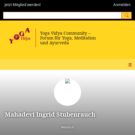
Jetzt Mitglied werden!
Anmelden
Mahadevi Ingrid Stubenrauch
Weiblich