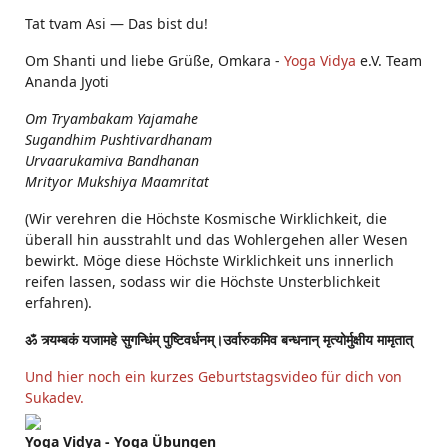
Tat tvam Asi ― Das bist du!
Om Shanti und liebe Grüße, Omkara -
Yoga Vidya
e.V. Team
Ananda Jyoti
Om Tryambakam Yajamahe
Sugandhim Pushtivardhanam
Urvaarukamiva Bandhanan
Mrityor Mukshiya Maamritat
(Wir verehren die Höchste Kosmische Wirklichkeit, die
überall hin ausstrahlt und das Wohlergehen aller Wesen
bewirkt. Möge diese Höchste Wirklichkeit uns innerlich
reifen lassen, sodass wir die Höchste Unsterblichkeit
erfahren).
ॐ त्र्यम्बकं यजामहे सुगन्धिंम् पुष्टिवर्धनम्।उर्वारुकमिव बन्धनान् मृत्योर्मुक्षीय मामृतात्
Und hier noch ein kurzes Geburtstagsvideo für dich von
Sukadev.
Yoga Vidya - Yoga Übungen