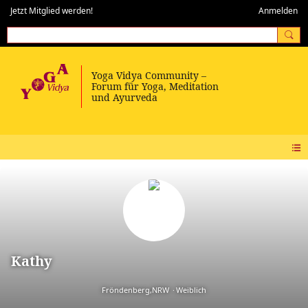
Jetzt Mitglied werden!
Anmelden
Kathy
Fröndenberg,NRW
Weiblich