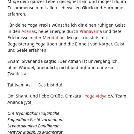
Möge dein ganzes Leben gesegnet sein und mögest du im
Zusammensein mit allen Lebewesen Glück und Harmonie
erfahren.
Für deine Yoga Praxis wünsche ich dir einen ruhigen Geist
in den
Asanas
, neue Energie durch
Pranayama
und tiefe
Erlebnisse in der
Meditation
. Mögest du stets mit
Begeisterung Yoga üben und die Einheit von Körper, Geist
und Seele erfahren.
Swami Sivananda sagte: »Der Atman ist unvergänglich,
ohne Wandel, unendlich, nicht bedingt und ohne ein
Zweites.«
Tat tvam Asi ― Das bist du!
Om Shanti und liebe Grüße, Omkara -
Yoga Vidya
e.V. Team
Ananda Jyoti
Om Tryambakam Yajamahe
Sugandhim Pushtivardhanam
Urvaarukamiva Bandhanan
Mrityor Mukshiya Maamritat