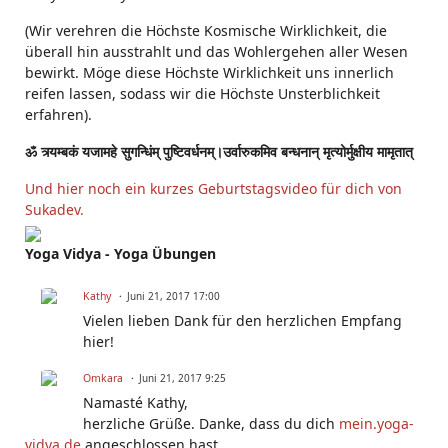
(Wir verehren die Höchste Kosmische Wirklichkeit, die
überall hin ausstrahlt und das Wohlergehen aller Wesen
bewirkt. Möge diese Höchste Wirklichkeit uns innerlich
reifen lassen, sodass wir die Höchste Unsterblichkeit
erfahren).
ॐ त्र्यम्बकं यजामहे सुगन्धिंम् पुष्टिवर्धनम्।उर्वारुकमिव बन्धनान् मृत्योर्मुक्षीय मामृतात्
Und hier noch ein kurzes Geburtstagsvideo für dich von
Sukadev.
Yoga Vidya - Yoga Übungen
Kathy
Juni 21, 2017 17:00
Vielen lieben Dank für den herzlichen Empfang
hier!
Omkara
Juni 21, 2017 9:25
Namasté Kathy,
herzliche Grüße. Danke, dass du dich
mein.yoga-
vidya.de
angeschlossen hast.