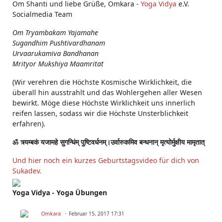
Om Shanti und liebe Grüße, Omkara -
Yoga Vidya
e.V.
Socialmedia Team
Om Tryambakam Yajamahe
Sugandhim Pushtivardhanam
Urvaarukamiva Bandhanan
Mrityor Mukshiya Maamritat
(Wir verehren die Höchste Kosmische Wirklichkeit, die
überall hin ausstrahlt und das Wohlergehen aller Wesen
bewirkt. Möge diese Höchste Wirklichkeit uns innerlich
reifen lassen, sodass wir die Höchste Unsterblichkeit
erfahren).
ॐ त्र्यम्बकं यजामहे सुगन्धिंम् पुष्टिवर्धनम्।उर्वारुकमिव बन्धनान् मृत्योर्मुक्षीय मामृतात्
Und hier noch ein kurzes Geburtstagsvideo für dich von
Sukadev.
Yoga Vidya - Yoga Übungen
Omkara
Februar 15, 2017 17:31