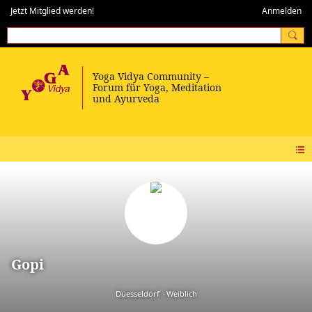
Jetzt Mitglied werden!
Anmelden
Gopi
Duesseldorf
Weiblich