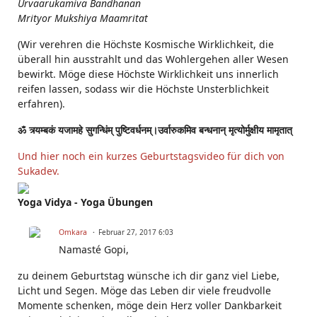
Urvaarukamiva Bandhanan
Mrityor Mukshiya Maamritat
(Wir verehren die Höchste Kosmische Wirklichkeit, die
überall hin ausstrahlt und das Wohlergehen aller Wesen
bewirkt. Möge diese Höchste Wirklichkeit uns innerlich
reifen lassen, sodass wir die Höchste Unsterblichkeit
erfahren).
ॐ त्र्यम्बकं यजामहे सुगन्धिंम् पुष्टिवर्धनम्।उर्वारुकमिव बन्धनान् मृत्योर्मुक्षीय मामृतात्
Und hier noch ein kurzes Geburtstagsvideo für dich von
Sukadev.
Yoga Vidya - Yoga Übungen
Omkara
Februar 27, 2017 6:03
Namasté Gopi,
zu deinem Geburtstag wünsche ich dir ganz viel Liebe,
Licht und Segen. Möge das Leben dir viele freudvolle
Momente schenken, möge dein Herz voller Dankbarkeit