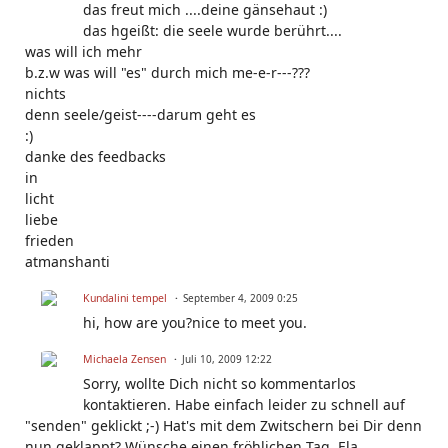
das freut mich ....deine gänsehaut :)
das hgeißt: die seele wurde berührt....
was will ich mehr
b.z.w was will "es" durch mich me-e-r---???
nichts
denn seele/geist----darum geht es
:)
danke des feedbacks
in
licht
liebe
frieden
atmanshanti
Kundalini tempel
September 4, 2009 0:25
hi, how are you?nice to meet you.
Michaela Zensen
Juli 10, 2009 12:22
Sorry, wollte Dich nicht so kommentarlos
kontaktieren. Habe einfach leider zu schnell auf
"senden" geklickt ;-) Hat's mit dem Zwitschern bei Dir denn
nun geklappt? Wünsche einen fröhlichen Tag, Ela