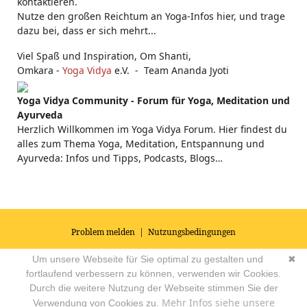
kontaktieren.
Nutze den großen Reichtum an Yoga-Infos hier, und trage
dazu bei, dass er sich mehrt...
Viel Spaß und Inspiration, Om Shanti,
Omkara -
Yoga Vidya
e.V. - Team Ananda Jyoti
Yoga Vidya Community - Forum für Yoga, Meditation und
Ayurveda
Herzlich Willkommen im Yoga Vidya Forum. Hier findest du
alles zum Thema Yoga, Meditation, Entspannung und
Ayurveda: Infos und Tipps, Podcasts, Blogs…
Problem melden
|
Nutzungsbedingungen
© 2026
Impressum
|
Datenschutz
|
AGB's
| Yoga Vidya Community -
Um unsere Webseite für Sie optimal zu gestalten und
✖
Forum für Yoga, Meditation und Ayurveda
Powered by
fortlaufend verbessern zu können, verwenden wir Cookies.
Durch die weitere Nutzung der Webseite stimmen Sie der
Mehr Infos siehe unsere
Verwendung von Cookies zu.