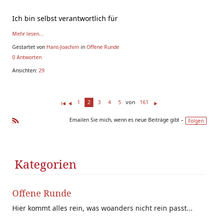
Ich bin selbst verantwortlich für
Mehr lesen...
Gestartet von
Hans-Joachim
in
Offene Runde
0 Antworten
Ansichten:
29
von
1
2
3
4
5
161
Er
Z
W
st
ur
ei
Emailen Sie mich, wenn es neue Beiträge gibt –
Folgen
e(
ü
te
R
r/
ck
r
SS
s)
Kategorien
Offene Runde
Hier kommt alles rein, was woanders nicht rein passt...