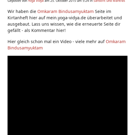
Gepostet von
Yoga Vidya
am 25. Oktober 2015 um 5:24 in
Sanskrit und Mantras
Wir haben die
Omkaram Bindusamyuktam
Seite im
Kirtanheft hier auf mein.yoga-vidya.de überarbeitet und
ausgebaut. Lass uns wissen, wie die erneuerte Seite dir
gefällt - als Kommentar hier!
Hier gleich schon mal ein Video - viele mehr auf
Omkaram
Bindusamyuktam