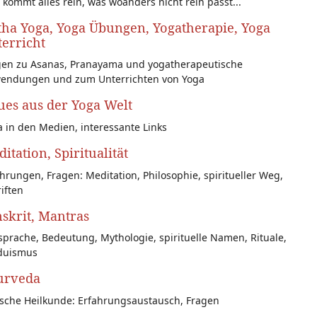
 kommt alles rein, was woanders nicht rein passt...
ha Yoga, Yoga Übungen, Yogatherapie, Yoga
erricht
gen zu Asanas, Pranayama und yogatherapeutische
endungen und zum Unterrichten von Yoga
es aus der Yoga Welt
 in den Medien, interessante Links
itation, Spiritualität
hrungen, Fragen: Meditation, Philosophie, spiritueller Weg,
iften
skrit, Mantras
prache, Bedeutung, Mythologie, spirituelle Namen, Rituale,
duismus
urveda
ische Heilkunde: Erfahrungsaustausch, Fragen