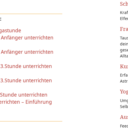
Sch
Kraf
:
Elfe
Fr
ogastunde
Anfänger unterrichten
Tau
dein
gese
Anfänger unterrichten
Allt
3.Stunde unterrichten
Kun
Erf
3.Stunde unterrichten
Astr
Yog
Stunde unterrichten
Umg
rrichten – Einführung
Sel
Au
Feed