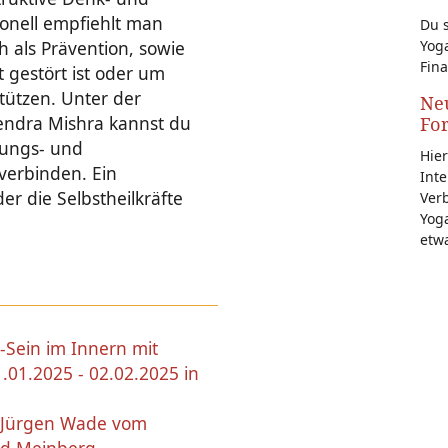
ionell empfiehlt man
Du s
Yoga
 als Prävention, sowie
Fina
 gestört ist oder um
tützen. Unter der
Neu
endra Mishra kannst du
Fo
gungs- und
Hier
verbinden. Ein
Inte
er die Selbstheilkräfte
Ver
Yoga
etw
-Sein im Innern mit
.01.2025 - 02.02.2025 in
 Jürgen Wade vom