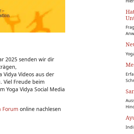
Hier
Hat
Unt
Fra
Anw
Neu
Yoga
r 2025 senden wir dir
Med
trägen,
 Vidya Videos aus der
Erfa
Schr
 Viel Freude beim
m Yoga Vidya Social Media
San
Auss
Hin
a Forum
online nachlesen
Ay
Ind