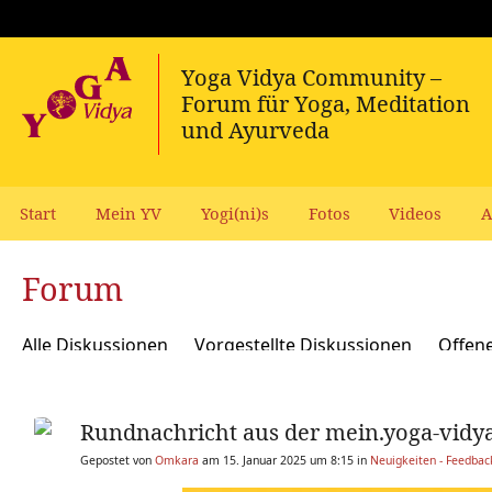
Start
Mein YV
Yogi(ni)s
Fotos
Videos
A
Forum
Alle Diskussionen
Vorgestellte Diskussionen
Offen
Meditation und Spiritualität
Sanskrit und Mantras
Rundnachricht aus der mein.yoga-vidy
Yoga Psychologie und Psychologische Yogatherapie
A
Gepostet von
Omkara
am 15. Januar 2025 um 8:15 in
Neuigkeiten - Feedba
Ökologie, polit Engagement, soziale Verantwortung
Y