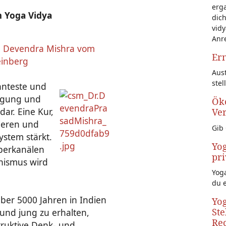
erg
 Yoga Vidya
dich
vidy
Anr
. Devendra Mishra vom
Ern
einberg
Aust
stel
nnteste und
nigung und
Öko
ar. Eine Kur,
Ve
rieren und
Gib 
ystem stärkt.
Yog
rperkanälen
pri
nismus wird
Yoga
du 
er 5000 Jahren in Indien
Yog
Ste
und jung zu erhalten,
Rec
truktive Denk- und