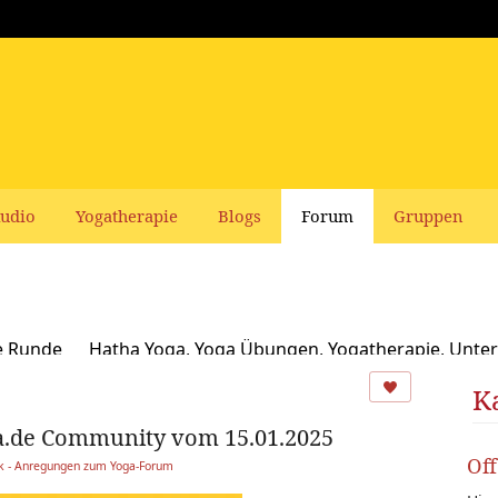
udio
Yogatherapie
Blogs
Forum
Gruppen
e Runde
Hatha Yoga, Yoga Übungen, Yogatherapie, Unter
Ayurveda
Schamanismus, Naturspiritualität und Yoga
K
a.de Community vom 15.01.2025
usbildungen und Seminare bei Yoga Vidya
Ernährung, Re
Of
ck - Anregungen zum Yoga-Forum
oga Bücher, CDs, DVDs und Co - privater Verkauf
Yogaleh