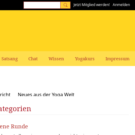
Jetzt Mitglied werden!
Anmelden
Satsang
Chat
Wissen
Yogakurs
Impressum
richt
Neues aus der Yoga Welt
ategorien
Frauen-Themen
Kundalini und Chakras
zepte, Vegan, Vegetarisch
fene Runde
rer gesucht: Stellenangebote Stellengesuche