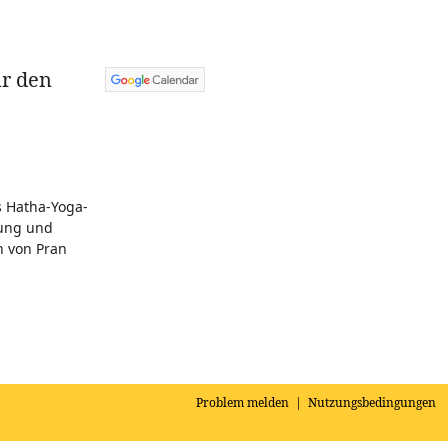
ür den
 Hatha-Yoga-
lung und
n von Pran
Problem melden
|
Nutzungsbedingungen