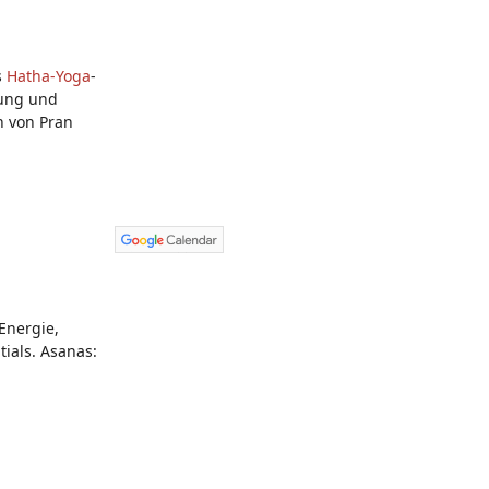
s
Hatha-Yoga
-
lung und
n von Pran
Energie,
ials. Asanas:
,