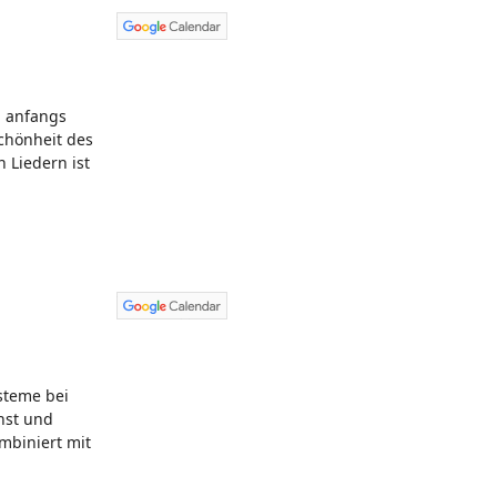
n anfangs
Schönheit des
 Liedern ist
steme bei
nst und
mbiniert mit