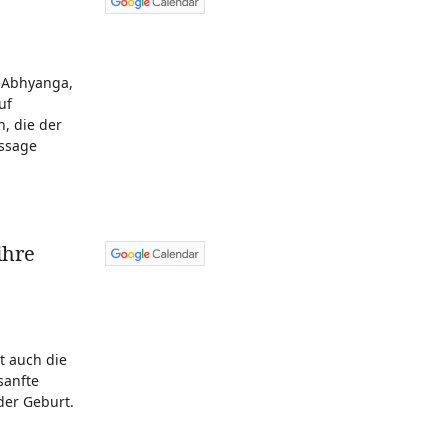
geAbhyanga,
uf
, die der
assage
ihre
t auch die
sanfte
der Geburt.