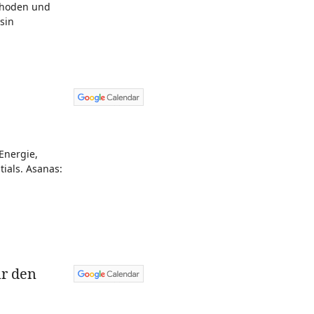
thoden und
sin
Energie,
ials. Asanas:
,
ür den