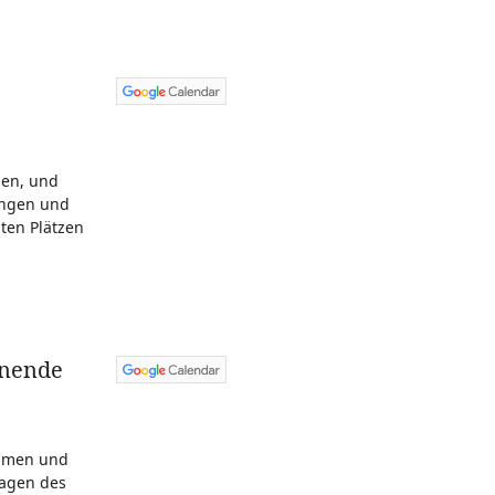
sen, und
singen und
ten Plätzen
enende
ommen und
lagen des