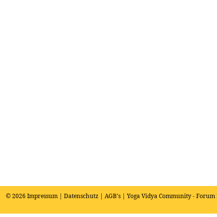
© 2026
Impressum
|
Datenschutz
|
AGB's
| Yoga Vidya Community - Forum 