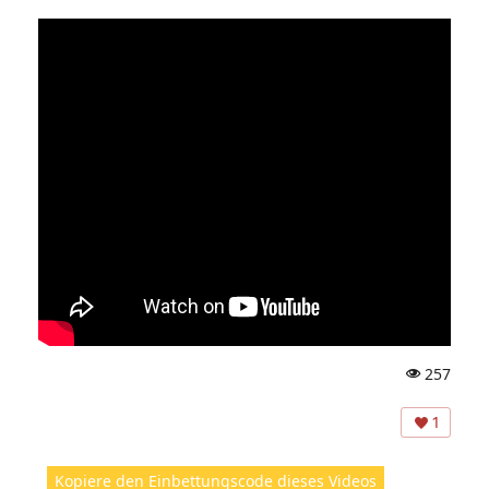
257
A
ns
1
ic
ht
Kopiere den Einbettungscode dieses Videos
e