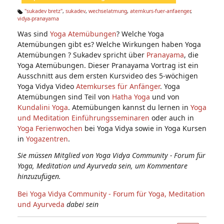
n:
"sukadev bretz"
,
sukadev
,
wechselatmung
,
atemkurs-fuer-anfaenger
,
vidya-pranayama
Ta
g
Was sind
Yoga Atemübungen
? Welche Yoga
s:
Atemübungen gibt es? Welche Wirkungen haben Yoga
Atemübungen ? Sukadev spricht über
Pranayama
, die
Yoga Atemübungen. Dieser Pranayama Vortrag ist ein
Ausschnitt aus dem ersten Kursvideo des 5-wöchigen
Yoga Vidya Video
Atemkurses für Anfänger
. Yoga
Atemübungen sind Teil von
Hatha Yoga
und von
Kundalini Yoga
. Atemübungen kannst du lernen in
Yoga
und Meditation Einführungsseminaren
oder auch in
Yoga Ferienwochen
bei Yoga Vidya sowie in Yoga Kursen
in
Yogazentren
.
Sie müssen Mitglied von Yoga Vidya Community - Forum für
Yoga, Meditation und Ayurveda sein, um Kommentare
hinzuzufügen.
Bei Yoga Vidya Community - Forum für Yoga, Meditation
und Ayurveda
dabei sein