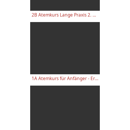
2B Atemkurs Lange Praxis 2. Woche Stehende Atemübungen und sanfte Wechselatmung
1A Atemkurs für Anfänger - Erste Kursstunde