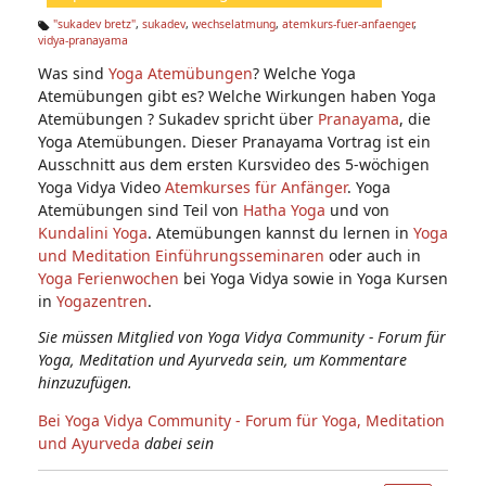
n:
"sukadev bretz"
,
sukadev
,
wechselatmung
,
atemkurs-fuer-anfaenger
,
vidya-pranayama
Ta
g
Was sind
Yoga Atemübungen
? Welche Yoga
s:
Atemübungen gibt es? Welche Wirkungen haben Yoga
Atemübungen ? Sukadev spricht über
Pranayama
, die
Yoga Atemübungen. Dieser Pranayama Vortrag ist ein
Ausschnitt aus dem ersten Kursvideo des 5-wöchigen
Yoga Vidya Video
Atemkurses für Anfänger
. Yoga
Atemübungen sind Teil von
Hatha Yoga
und von
Kundalini Yoga
. Atemübungen kannst du lernen in
Yoga
und Meditation Einführungsseminaren
oder auch in
Yoga Ferienwochen
bei Yoga Vidya sowie in Yoga Kursen
in
Yogazentren
.
Sie müssen Mitglied von Yoga Vidya Community - Forum für
Yoga, Meditation und Ayurveda sein, um Kommentare
hinzuzufügen.
Bei Yoga Vidya Community - Forum für Yoga, Meditation
und Ayurveda
dabei sein