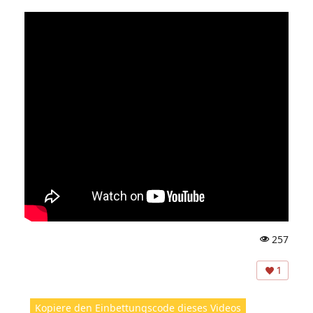
257
A
ns
1
ic
ht
Kopiere den Einbettungscode dieses Videos
e