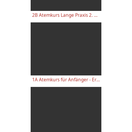
2B Atemkurs Lange Praxis 2. Woche Stehende Atemübungen und sanfte Wechselatmung
1A Atemkurs für Anfänger - Erste Kursstunde