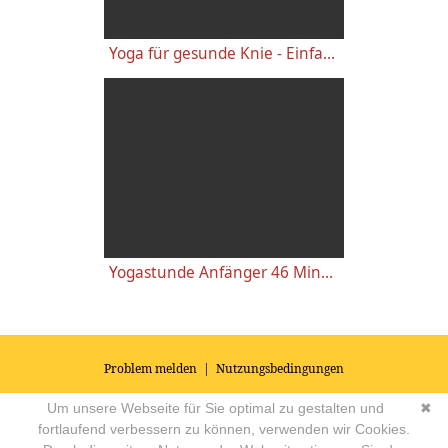
Yoga für gesunde Knie - Einfache wirkungsvolle Gelenkübungen
Yogastunde Anfänger 46 Minuten
Problem melden
|
Nutzungsbedingungen
© 2026
Impressum
|
Datenschutz
|
AGB's
| Yoga Vidya Community -
Um unsere Webseite für Sie optimal zu gestalten und
✖
Forum für Yoga, Meditation und Ayurveda
Powered by
fortlaufend verbessern zu können, verwenden wir Cookies.