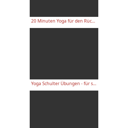
20 Minuten Yoga für den Rücken - Anfänger-Level
Yoga Schulter Übungen - für starke gesunde Schultern, gegen Schulterschmerzen