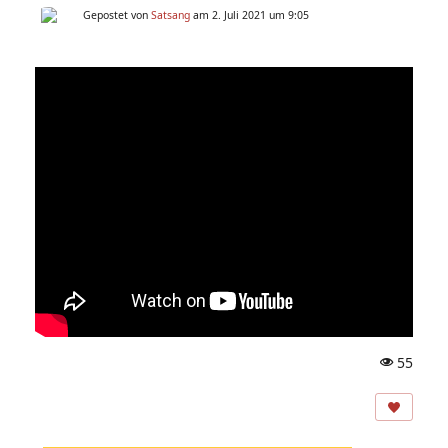
Gepostet von
Satsang
am 2. Juli 2021 um 9:05
55
A
ns
ic
ht