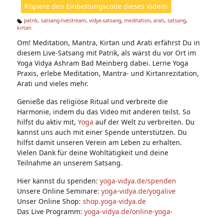
Kopiere den Einbettungscode dieses Videos
e
n:
patrik
,
satsang-livestream
,
vidya-satsang
,
meditation
,
arati
,
satsang
,
kirtan
Ta
g
Om! Meditation, Mantra, Kirtan und Arati erfährst Du in
s:
diesem Live-Satsang mit Patrik, als wärst du vor Ort im
Yoga Vidya Ashram Bad Meinberg dabei. Lerne Yoga
Praxis, erlebe Meditation, Mantra- und Kirtanrezitation,
Arati und vieles mehr.
Genieße das religiöse Ritual und verbreite die
Harmonie, indem du das Video mit anderen teilst. So
hilfst du aktiv mit,
Yoga
auf der Welt zu verbreiten. Du
kannst uns auch mit einer Spende unterstützen. Du
hilfst damit unseren Verein am Leben zu erhalten.
Vielen Dank für deine Wohltätigkeit und deine
Teilnahme an unserem Satsang.
Hier kannst du spenden:
yoga-vidya.de/spenden
Unsere Online Seminare:
yoga-vidya.de/yogalive
Unser Online Shop:
shop.yoga-vidya.de
Das Live Programm:
yoga-vidya.de/online-yoga-