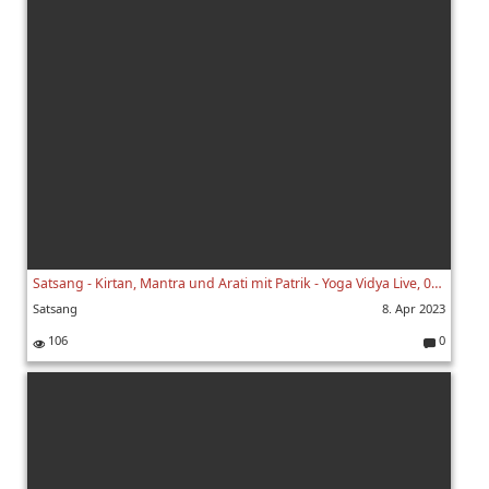
e
nt
ar
e:
Satsang - Kirtan, Mantra und Arati mit Patrik - Yoga Vidya Live, 08.04.2023, 07:00 Uhr
Satsang
8. Apr 2023
106
0
K
o
m
m
e
nt
ar
e: