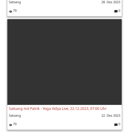
Satsang
28. Dez 2023
79
0
K
o
m
m
e
nt
ar
e:
Satsang mit Patrik - Yoga Vidya Live, 22.12.2023, 07:00 Uhr
Satsang
22. Dez 2023
79
0
K