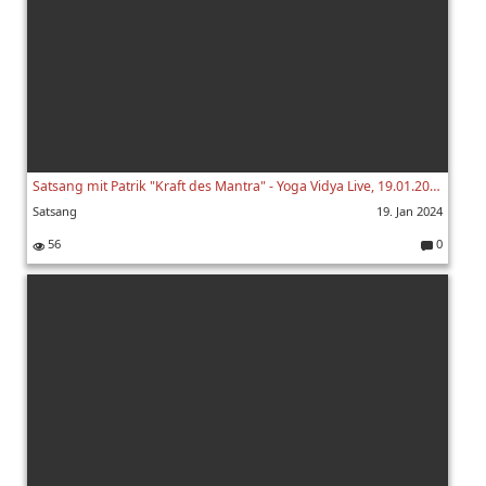
Satsang mit Patrik "Kraft des Mantra" - Yoga Vidya Live, 19.01.2024, 07:00 Uhr
Satsang
19. Jan 2024
56
0
K
o
m
m
e
nt
ar
e: