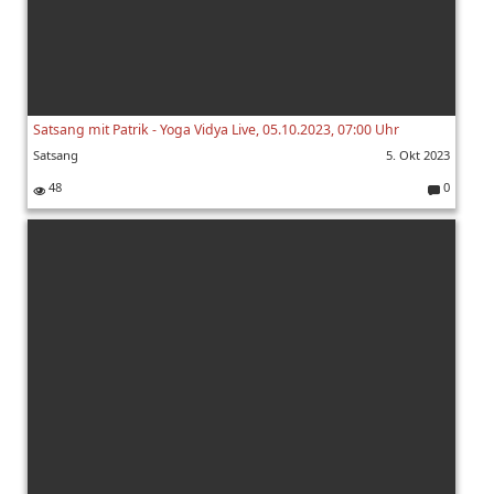
Satsang mit Patrik - Yoga Vidya Live, 05.10.2023, 07:00 Uhr
Satsang
5. Okt 2023
48
0
K
o
m
m
e
nt
ar
e: