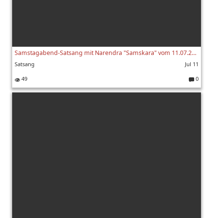
Samstagabend-Satsang mit Narendra "Samskara" vom 11.07.2026
Satsang
Jul 11
49
0
K
o
m
m
e
nt
ar
e: