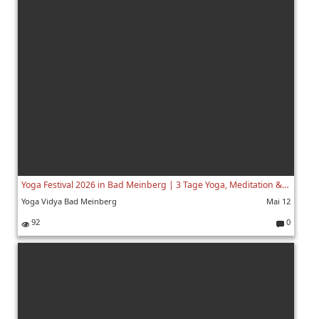
e
nt
ar
e:
Yoga Festival 2026 in Bad Meinberg | 3 Tage Yoga, Meditation & Musik erleben
Yoga Vidya Bad Meinberg
Mai 12
92
0
K
o
m
m
e
nt
ar
e: