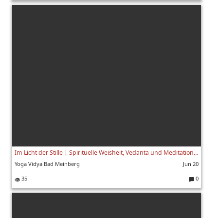
K
o
m
m
e
nt
ar
e:
Im Licht der Stille | Spirituelle Weisheit, Vedanta und Meditation mit Swami Yogaswarupananda | 2/8
Yoga Vidya Bad Meinberg
Jun 20
35
0
K
o
m
m