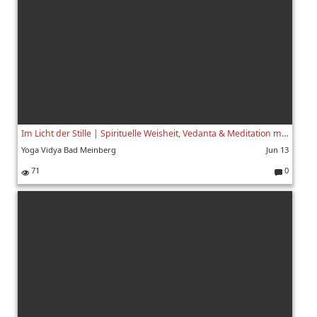
Im Licht der Stille | Spirituelle Weisheit, Vedanta & Meditation mit Swami Yogaswarupananda | 1/8
Yoga Vidya Bad Meinberg
Jun 13
71
0
K
o
m
m
e
nt
ar
e: