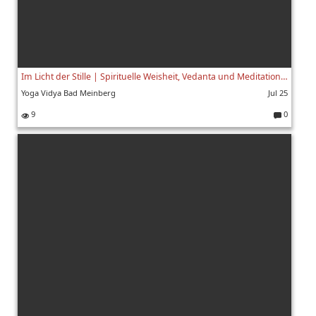
Im Licht der Stille | Spirituelle Weisheit, Vedanta und Meditation mit Swami Yogaswarupananda | 7/8
Yoga Vidya Bad Meinberg
Jul 25
9
0
K
o
m
m
e
nt
ar
e: