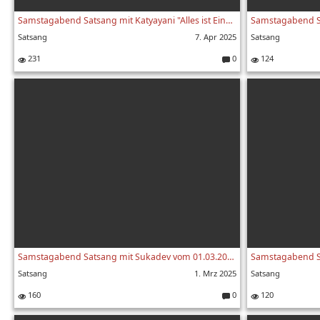
Samstagabend Satsang mit Katyayani "Alles ist Eins" vom 05.04.2025
Satsang
7. Apr 2025
Satsang
231
0
124
K
o
m
m
e
nt
ar
e:
Samstagabend Satsang mit Sukadev vom 01.03.2025
Satsang
1. Mrz 2025
Satsang
160
0
120
K
o