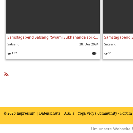
Samstagabend Satsang "Swami Sukhananda spricht" mit Sukadev vom 28.12.2024
Satsang
28. Dez 2024
Satsang
132
0
91
K
o
m
m
e
R
nt
SS
ar
e:
© 2026
Impressum
|
Datenschutz
|
AGB's
| Yoga Vidya Community - Forum 
Um unsere Webseite fü