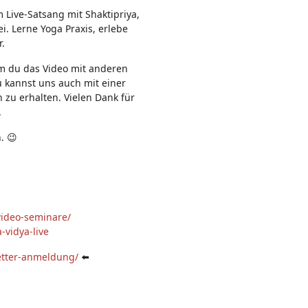
n:
 Live-Satsang mit Shaktipriya,
. Lerne Yoga Praxis, erlebe
r.
em du das Video mit anderen
u kannst uns auch mit einer
 zu erhalten. Vielen Dank für
.
. 😉
video-seminare/
-vidya-live
etter-anmeldung/
⬅️