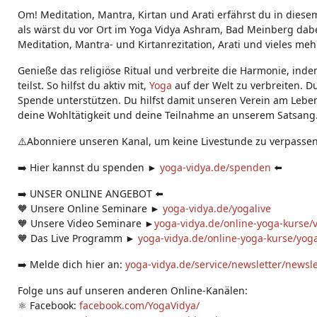
g
Om! Meditation, Mantra, Kirtan und Arati erfährst du in diesem
s:
als wärst du vor Ort im Yoga Vidya Ashram, Bad Meinberg dabei
Meditation, Mantra- und Kirtanrezitation, Arati und vieles meh
Genieße das religiöse Ritual und verbreite die Harmonie, ind
teilst. So hilfst du aktiv mit,
Yoga
auf der Welt zu verbreiten. D
Spende unterstützen. Du hilfst damit unseren Verein am Leben
deine Wohltätigkeit und deine Teilnahme an unserem Satsang
⚠️Abonniere unseren Kanal, um keine Livestunde zu verpassen
➡️ Hier kannst du spenden ►
yoga-vidya.de/spenden
⬅️
➡️ UNSER ONLINE ANGEBOT ⬅️
🧡 Unsere Online Seminare ►
yoga-vidya.de/yogalive
🧡 Unsere Video Seminare ►
yoga-vidya.de/online-yoga-kurse/
🧡 Das Live Programm ►
yoga-vidya.de/online-yoga-kurse/yoga
➡️ Melde dich hier an:
yoga-vidya.de/service/newsletter/newsl
Folge uns auf unseren anderen Online-Kanälen:
⚛️ Facebook:
facebook.com/YogaVidya/