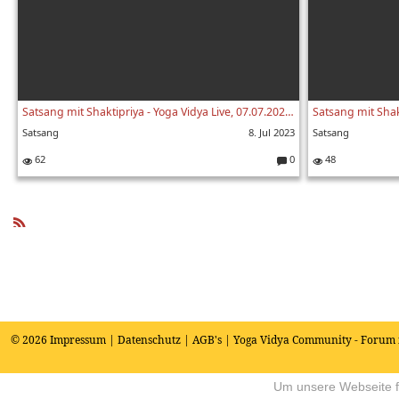
Satsang mit Shaktipriya - Yoga Vidya Live, 07.07.2023, 20:00 Uhr
Satsang
8. Jul 2023
Satsang
62
0
48
K
o
m
m
e
R
nt
SS
ar
e:
© 2026
Impressum
|
Datenschutz
|
AGB's
| Yoga Vidya Community - Forum 
Um unsere Webseite fü