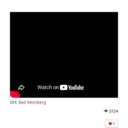
Ort:
Bad Meinberg
3724
A
ns
1