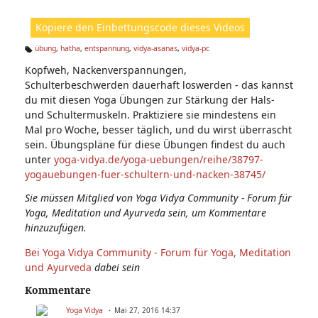
ic
ht
Kopiere den Einbettungscode dieses Videos
e
n:
übung
,
hatha
,
entspannung
,
vidya-asanas
,
vidya-pc
Ta
Kopfweh, Nackenverspannungen,
g
s:
Schulterbeschwerden dauerhaft loswerden - das kannst
du mit diesen Yoga Übungen zur Stärkung der Hals-
und Schultermuskeln. Praktiziere sie mindestens ein
Mal pro Woche, besser täglich, und du wirst überrascht
sein. Übungspläne für diese Übungen findest du auch
unter
yoga-vidya.de/yoga-uebungen/reihe/38797-
yogauebungen-fuer-schultern-und-nacken-38745/
Sie müssen Mitglied von Yoga Vidya Community - Forum für
Yoga, Meditation und Ayurveda sein, um Kommentare
hinzuzufügen.
Bei Yoga Vidya Community - Forum für Yoga, Meditation
und Ayurveda
dabei sein
Kommentare
Yoga Vidya
Mai 27, 2016 14:37