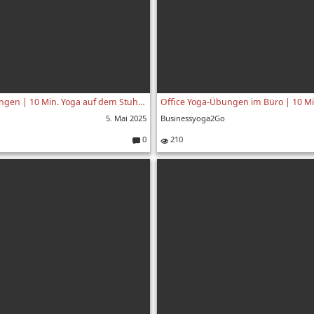
Office Yoga-Übungen | 10 Min. Yoga auf dem Stuhl für einen entspannten Schultern-Nacken-Bereich
5. Mai 2025
Businessyoga2Go
0
210
K
o
m
m
e
nt
ar
e: