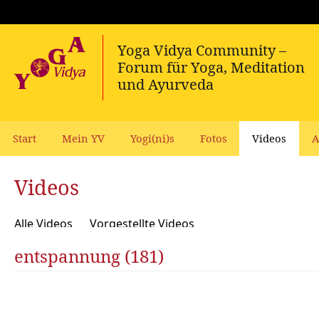
Start
Mein YV
Yogi(ni)s
Fotos
Videos
A
Videos
Alle Videos
Vorgestellte Videos
entspannung (181)