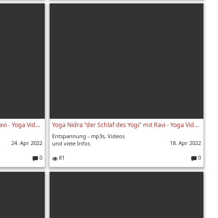
o
o
m
m
m
m
e
e
nt
nt
ar
ar
e:
e:
Yoga Nidra "der Schlaf des Yogi" mit Ravi - Yoga Vidya Live, 24.04.2022, 12:30 Uhr
Yoga Nidra "der Schlaf des Yogi" mit Ravi - Yoga Vidya Live, 17.04.2022, 12:30 Uhr
Entspannung - mp3s, Videos
24. Apr 2022
18. Apr 2022
und viele Infos
0
81
0
K
K
o
o
m
m
m
m
e
e
nt
nt
ar
ar