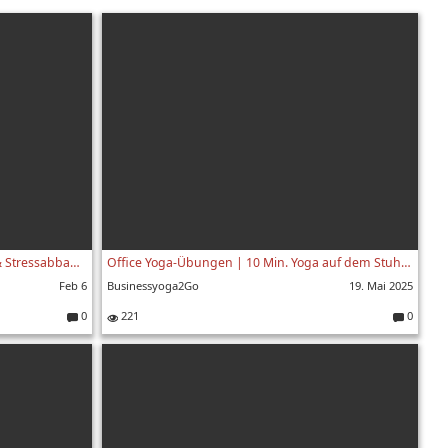
Achtsamkeitsyoga für Entspannung & Stressabbau | Sanfte Yogastunde mit Premayjoti
Office Yoga-Übungen | 10 Min. Yoga auf dem Stuhl | einfache Übungen für Entspannung und neue Frische
Feb 6
Businessyoga2Go
19. Mai 2025
0
221
0
K
K
o
o
m
m
m
m
e
e
nt
nt
ar
ar
e:
e: