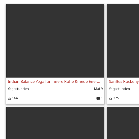
Indian Balance Yoga für innere Ruhe & neue Energie | 75 Min. | mit Gauri
Yogastunden
Mai 9
Yogastunden
164
1
275
K
o
m
m
e
nt
ar
e: