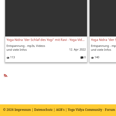
e:
Yoga Nidra "der Schlaf des Yogi" mit Ravi - Yoga Vidya Live, 11.04.2022, 13:00 Uhr
Entspannung - mp3s, Videos
Entspannung - mp
12. Apr 2022
und viele Infos
und viele Infos
113
0
140
K
o
m
m
e
R
nt
SS
ar
e:
© 2026
Impressum
|
Datenschutz
|
AGB's
| Yoga Vidya Community - Forum 