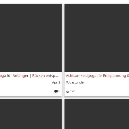
Sanftes Rückenyoga für Anfänger | Rücken entspannen & stärken | mit Sukadev & Bernd | Yoga Vidya
Apr 2
Yogastunden
0
170
K
o
m
m
e
nt
ar
e: