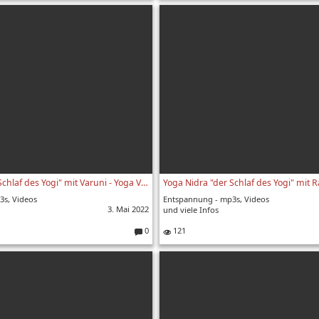
o
m
m
e
nt
ar
e:
Yoga Nidra "der Schlaf des Yogi" mit Varuni - Yoga Vidya Live, 02.05.2022, 13:00 Uhr
3s, Videos
Entspannung - mp3s, Videos
3. Mai 2022
und viele Infos
0
121
K
o
m
m
e
nt
ar