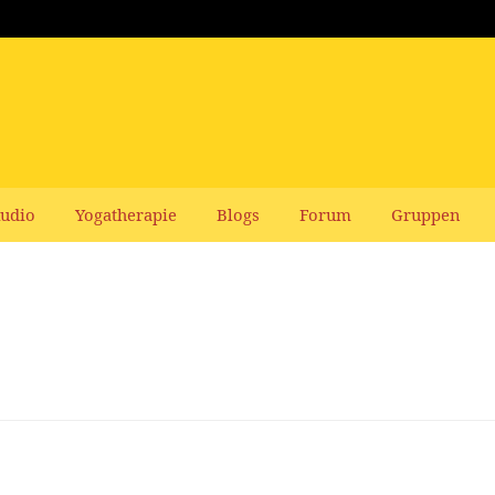
udio
Yogatherapie
Blogs
Forum
Gruppen