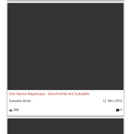
K
o
m
m
e
nt
ar
e:
Om Namo Nayanaya - Geschichte mit Sukadev
Sukadev Bretz
12. Mrz 2010
268
0
K
o
m
m