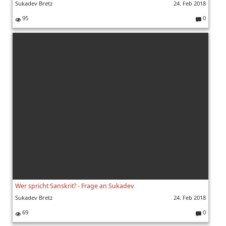
Sukadev Bretz
24. Feb 2018
95
0
K
o
m
m
e
nt
ar
e:
Wer spricht Sanskrit? - Frage an Sukadev
Sukadev Bretz
24. Feb 2018
69
0
K