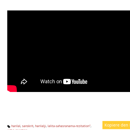
Kopiere den 
harilal
,
sanskrit
,
harilalji
,
lalita-sahasranama-rezitation"
,