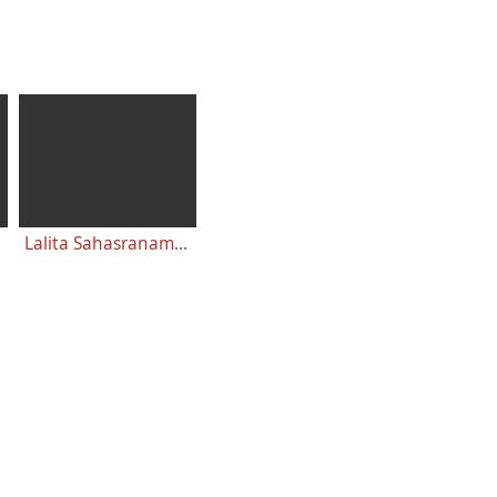
Lalita Sahasranama - Tausend Namen Lalitas - Hinduismus Wörterbuch