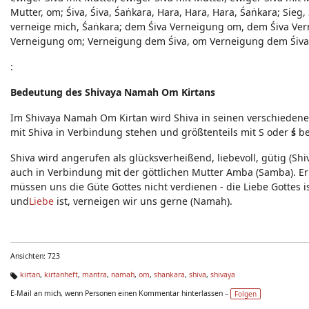
Mutter, om; Śiva, Śiva, Śaṅkara, Hara, Hara, Hara, Śaṅkara; Sieg, 
verneige mich, Śaṅkara; dem Śiva Verneigung om, dem Śiva Ve
Verneigung om; Verneigung dem Śiva, om Verneigung dem Śiva
:
Bedeutung des Shivaya Namah Om Kirtans
Im Shivaya Namah Om Kirtan wird Shiva in seinen verschieden
mit Shiva in Verbindung stehen und größtenteils mit S oder
ś
be
Shiva wird angerufen als glücksverheißend, liebevoll, gütig (Sh
auch in Verbindung mit der göttlichen Mutter Amba (Samba). Er 
müssen uns die Güte Gottes nicht verdienen - die Liebe Gottes is
und
Liebe
ist, verneigen wir uns gerne (Namah).
Ansichten: 723
kirtan
,
kirtanheft
,
mantra
,
namah
,
om
,
shankara
,
shiva
,
shivaya
Ta
E-Mail an mich, wenn Personen einen Kommentar hinterlassen –
Folgen
g
s: