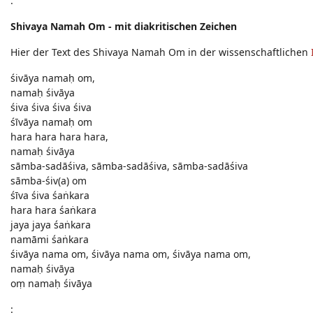
:
Shivaya Namah Om
- mit diakritischen Zeichen
Hier der Text des Shivaya Namah Om in der wissenschaftlichen
śivāya namaḥ om,
namaḥ śivāya
śiva śiva śiva śiva
śīvāya namaḥ om
hara hara hara hara,
namaḥ śivāya
sāmba-sadāśiva, sāmba-sadāśiva, sāmba-sadāśiva
sāmba-śiv(a) om
śīva śiva śaṅkara
hara hara śaṅkara
jaya jaya śaṅkara
namāmi śaṅkara
śivāya nama om, śivāya nama om, śivāya nama om,
namaḥ śivāya
oṃ namaḥ śivāya
: