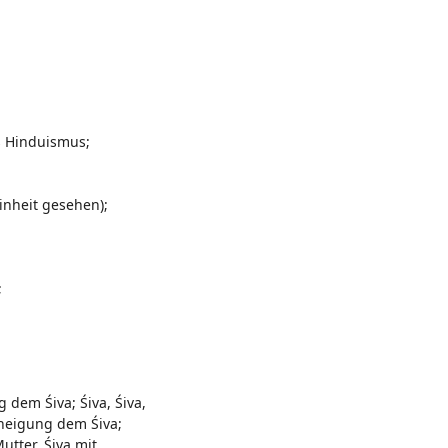
s Hinduismus;
inheit gesehen);
;
dem Śiva; Śiva, Śiva,
rneigung dem Śiva;
utter, Śiva mit