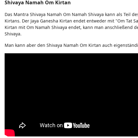
Shivaya Namah Om Kirtan
Das Mantra Shivaya Namah Om Namah Shivaya kann als Teil de
Kirtans. Der Jaya Ganesha Kirtan endet entweder mit "Om Tat 
Kirtan mit Om Namah Shivaya endet, kann man anschließend d
Shivaya.
Man kann aber den Shivaya Namah Om Kirtan auch eigenständi