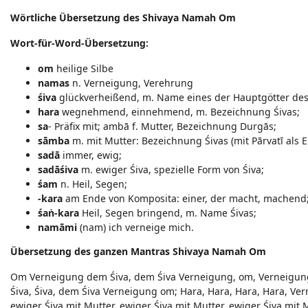
Wörtliche Übersetzung des Shivaya Namah Om
Wort-für-Word-Übersetzung:
om
heilige Silbe
namas
n. Verneigung, Verehrung
śiva
glückverheißend, m. Name eines der Hauptgötter de
hara
wegnehmend, einnehmend, m. Bezeichnung Śivas;
sa
- Präfix mit; ambā f. Mutter, Bezeichnung Durgās;
sāmba
m. mit Mutter: Bezeichnung Śivas (mit Pārvatī als E
sadā
immer, ewig;
sadāśiva
m. ewiger Śiva, spezielle Form von Śiva;
śam
n. Heil, Segen;
-kara
am Ende von Komposita: einer, der macht, machend
śaṅ-kara
Heil, Segen bringend, m. Name Śivas;
namāmi
(nam) ich verneige mich.
Übersetzung des ganzen Mantras Shivaya Namah Om
Om Verneigung dem Śiva, dem Śiva Verneigung, om, Verneigung 
Śiva, Śiva, dem Śiva Verneigung om; Hara, Hara, Hara, Hara, Ve
ewiger Śiva mit Mutter, ewiger Śiva mit Mutter, ewiger Śiva mit M