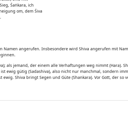
Sieg, Śaṅkara, ich
rneigung om, dem Śiva
.
en Namen angerufen. Insbesondere wird Shiva angerufen mit Name
ginnen.
iva); als jemand, der einem alle Verhaftungen weg nimmt (Hara). Sh
ist ewig gütig (Sadashiva), also nicht nur manchmal, sondern imm
t ewig. Shiva bringt Segen und Güte (Shankara). Vor Gott, der so v