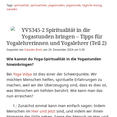
Tags:
spiritualität
,
spiritualitaet
,
yogastunden
,
yogastunde
,
tägliche lesung
,
sukadev
YVS345-2 Spiritualität in die
Yogastunden bringen – Tipps für
Yogalehrerinnen und Yogalehrer (Teil 2)
Gepostet von
Sukadev Bretz
am 24. Dezember 2024 um 5:30
Wie kannst du Yoga-Spiritualität in die Yogastunden
hineinbringen?
Bei
Yoga Vidya
ist dies einer der Schwerpunkte. Wir
möchten Menschen helfen, spirituelle Erfahrungen zu
machen, weil wir der Überzeugung sind, dass es dies ist,
was Menschen am tiefsten berührt. Wie kann man das
nun erreichen?
1.: Zunächst einmal kann man einfach sagen: Indem
Menschen im
Hier und Jetzt
sind, und indem wir ihnen
Momente der Stille geben. Sowie der Mensch im Hier und