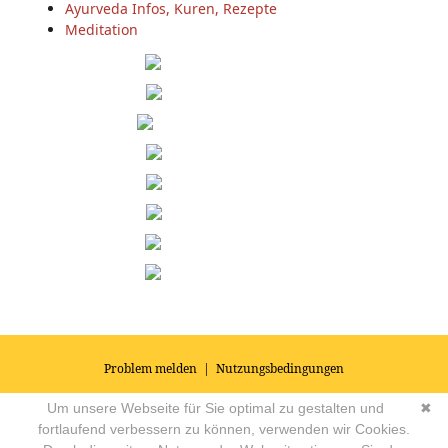
Ayurveda Infos, Kuren, Rezepte
Meditation
Problem melden
|
Nutzungsbedingungen
© 2026
Impressum
|
Datenschutz
|
AGB's
| Yoga Vidya Community -
Um unsere Webseite für Sie optimal zu gestalten und
✖
Forum für Yoga, Meditation und Ayurveda
Powered by
fortlaufend verbessern zu können, verwenden wir Cookies.