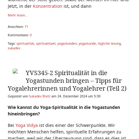
Jetzt, in der
Konzentration
ist, und dann
Mehr lesen...
Ansichten:
71
Kommentare:
0
Tags:
spiritualität
,
spiritualitaet
,
yogastunden
,
yogastunde
,
tägliche lesung
,
sukadev
YVS345-2 Spiritualität in die
Yogastunden bringen – Tipps für
Yogalehrerinnen und Yogalehrer (Teil 2)
Gepostet von
Sukadev Bretz
am 24. Dezember 2024 um 5:30
Wie kannst du Yoga-Spiritualität in die Yogastunden
hineinbringen?
Bei
Yoga Vidya
ist dies einer der Schwerpunkte. Wir
möchten Menschen helfen, spirituelle Erfahrungen zu
machen, weil wir der Überzeugung sind, dass es dies ist,