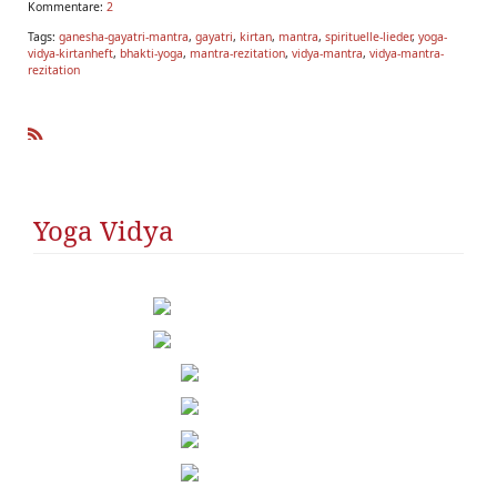
Kommentare:
2
Tags:
ganesha-gayatri-mantra
,
gayatri
,
kirtan
,
mantra
,
spirituelle-lieder
,
yoga-
vidya-kirtanheft
,
bhakti-yoga
,
mantra-rezitation
,
vidya-mantra
,
vidya-mantra-
rezitation
R
SS
Yoga Vidya